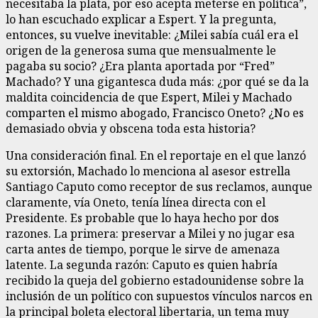
necesitaba la plata, por eso acepta meterse en política”,
lo han escuchado explicar a Espert. Y la pregunta,
entonces, su vuelve inevitable: ¿Milei sabía cuál era el
origen de la generosa suma que mensualmente le
pagaba su socio? ¿Era planta aportada por “Fred”
Machado? Y una gigantesca duda más: ¿por qué se da la
maldita coincidencia de que Espert, Milei y Machado
comparten el mismo abogado, Francisco Oneto? ¿No es
demasiado obvia y obscena toda esta historia?
Una consideración final. En el reportaje en el que lanzó
su extorsión, Machado lo menciona al asesor estrella
Santiago Caputo como receptor de sus reclamos, aunque
claramente, vía Oneto, tenía línea directa con el
Presidente. Es probable que lo haya hecho por dos
razones. La primera: preservar a Milei y no jugar esa
carta antes de tiempo, porque le sirve de amenaza
latente. La segunda razón: Caputo es quien habría
recibido la queja del gobierno estadounidense sobre la
inclusión de un político con supuestos vínculos narcos en
la principal boleta electoral libertaria, un tema muy