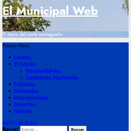
El Municipal Web
El diario del norte santiagueño
Primary Menu
Locales
El Interior
Municipalidades
Comisiones Municipales
Policiales
Nacionales
Internacionales
Deportes
Opinión
Light/Dark Button
Buscar: