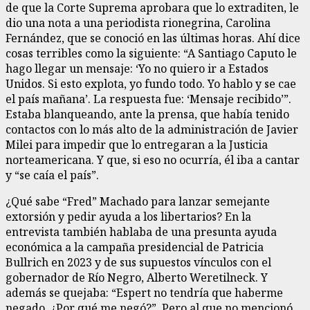
de que la Corte Suprema aprobara que lo extraditen, le
dio una nota a una periodista rionegrina, Carolina
Fernández, que se conoció en las últimas horas. Ahí dice
cosas terribles como la siguiente: “A Santiago Caputo le
hago llegar un mensaje: ‘Yo no quiero ir a Estados
Unidos. Si esto explota, yo fundo todo. Yo hablo y se cae
el país mañana’. La respuesta fue: ‘Mensaje recibido’”.
Estaba blanqueando, ante la prensa, que había tenido
contactos con lo más alto de la administración de Javier
Milei para impedir que lo entregaran a la Justicia
norteamericana. Y que, si eso no ocurría, él iba a cantar
y “se caía el país”.
¿Qué sabe “Fred” Machado para lanzar semejante
extorsión y pedir ayuda a los libertarios? En la
entrevista también hablaba de una presunta ayuda
económica a la campaña presidencial de Patricia
Bullrich en 2023 y de sus supuestos vínculos con el
gobernador de Río Negro, Alberto Weretilneck. Y
además se quejaba: “Espert no tendría que haberme
negado. ¿Por qué me negó?”. Pero al que no mencionó,