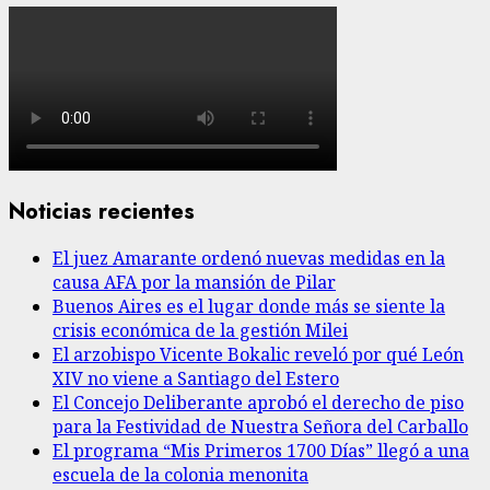
Noticias recientes
El juez Amarante ordenó nuevas medidas en la
causa AFA por la mansión de Pilar
Buenos Aires es el lugar donde más se siente la
crisis económica de la gestión Milei
El arzobispo Vicente Bokalic reveló por qué León
XIV no viene a Santiago del Estero
El Concejo Deliberante aprobó el derecho de piso
para la Festividad de Nuestra Señora del Carballo
El programa “Mis Primeros 1700 Días” llegó a una
escuela de la colonia menonita