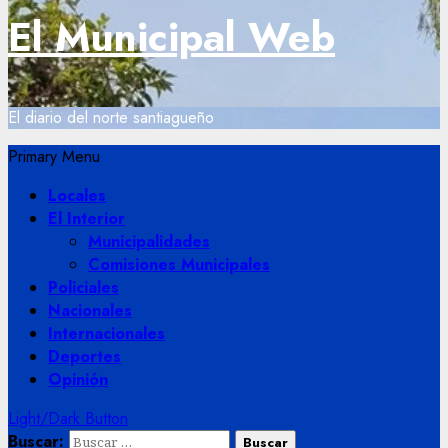
El Municipal Web
El diario del norte santiagueño
Primary Menu
Locales
El Interior
Municipalidades
Comisiones Municipales
Policiales
Nacionales
Internacionales
Deportes
Opinión
Light/Dark Button
Buscar: