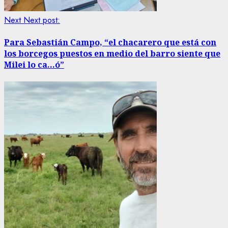
Next
Next post:
Para Sebastián Campo, “el chacarero que está con
los borcegos puestos en medio del barro siente que
Milei lo ca…ó”