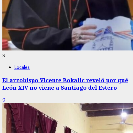
3
Locales
El arzobispo Vicente Bokalic reveló por qué
León XIV no viene a Santiago del Estero
0