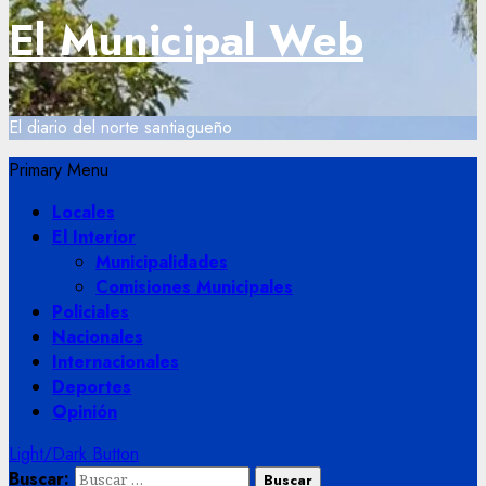
El Municipal Web
El diario del norte santiagueño
Primary Menu
Locales
El Interior
Municipalidades
Comisiones Municipales
Policiales
Nacionales
Internacionales
Deportes
Opinión
Light/Dark Button
Buscar: