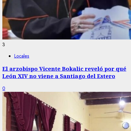
3
Locales
El arzobispo Vicente Bokalic reveló por qué
León XIV no viene a Santiago del Estero
0