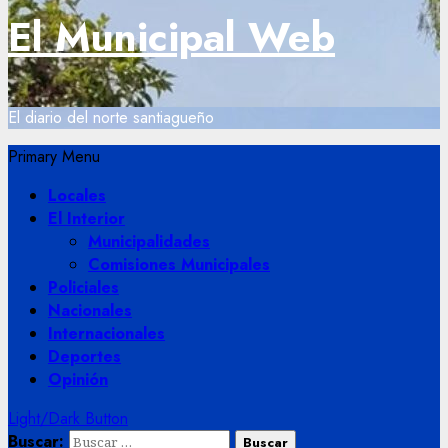
El Municipal Web
El diario del norte santiagueño
Primary Menu
Locales
El Interior
Municipalidades
Comisiones Municipales
Policiales
Nacionales
Internacionales
Deportes
Opinión
Light/Dark Button
Buscar: