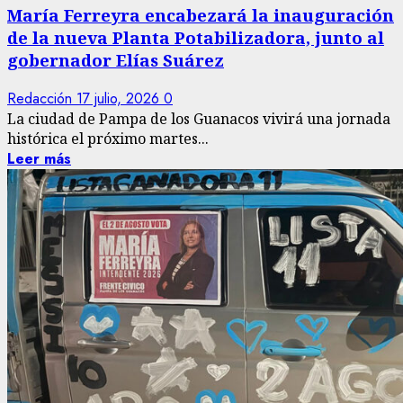
María Ferreyra encabezará la inauguración
de la nueva Planta Potabilizadora, junto al
gobernador Elías Suárez
Redacción
17 julio, 2026
0
La ciudad de Pampa de los Guanacos vivirá una jornada
histórica el próximo martes...
Leer más