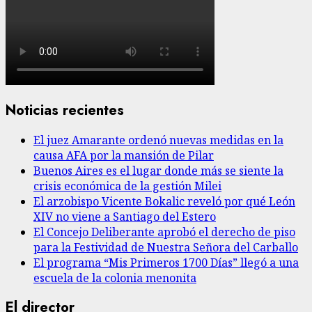
Noticias recientes
El juez Amarante ordenó nuevas medidas en la
causa AFA por la mansión de Pilar
Buenos Aires es el lugar donde más se siente la
crisis económica de la gestión Milei
El arzobispo Vicente Bokalic reveló por qué León
XIV no viene a Santiago del Estero
El Concejo Deliberante aprobó el derecho de piso
para la Festividad de Nuestra Señora del Carballo
El programa “Mis Primeros 1700 Días” llegó a una
escuela de la colonia menonita
El director