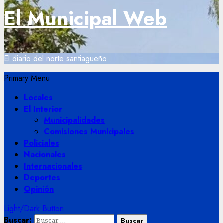
El Municipal Web
El diario del norte santiagueño
Primary Menu
Locales
El Interior
Municipalidades
Comisiones Municipales
Policiales
Nacionales
Internacionales
Deportes
Opinión
Light/Dark Button
Buscar: