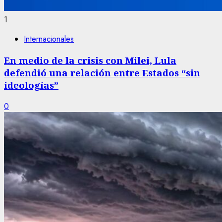
1
Internacionales
En medio de la crisis con Milei, Lula
defendió una relación entre Estados “sin
ideologías”
0