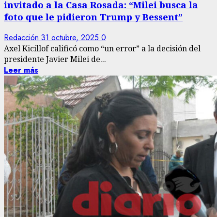
invitado a la Casa Rosada: “Milei busca la
foto que le pidieron Trump y Bessent”
Redacción
31 octubre, 2025
0
Axel Kicillof calificó como “un error” a la decisión del
presidente Javier Milei de...
Leer más