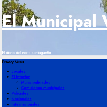
El Municipal
El diario del norte santiagueño
Primary Menu
Locales
El Interior
Municipalidades
Comisiones Municipales
Policiales
Nacionales
Internacionales