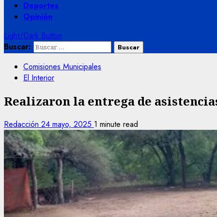
Deportes
Opinión
Light/Dark Button
Buscar:
Comisiones Municipales
El Interior
Realizaron la entrega de asistencias
Redacción
24 mayo, 2025
1 minute read