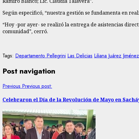
Ramiro Blanco; Lic. Claudia Talavera”.
Según especificó, “nuestra gestión se fundamenta en real
“Hoy -por ayer- se realizó la entrega de asistencias direc
comunidad”, cerró.
Tags:
Departamento Pellegrini
Las Delicias
Liliana Juárez Jiménez
Post navigation
Previous
Previous post:
Celebraron el Día de la Revolución de Mayo en Sachá