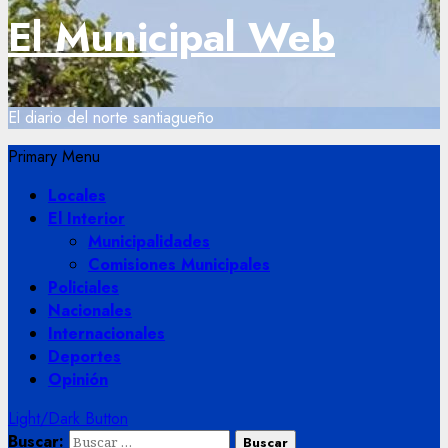
El Municipal Web
El diario del norte santiagueño
Primary Menu
Locales
El Interior
Municipalidades
Comisiones Municipales
Policiales
Nacionales
Internacionales
Deportes
Opinión
Light/Dark Button
Buscar: