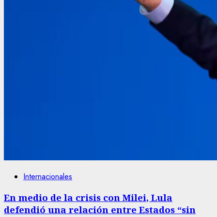
Internacionales
En medio de la crisis con Milei, Lula
defendió una relación entre Estados “sin