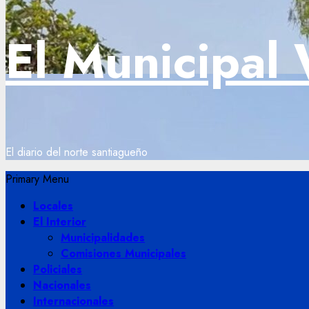
El Municipal
El diario del norte santiagueño
Primary Menu
Locales
El Interior
Municipalidades
Comisiones Municipales
Policiales
Nacionales
Internacionales