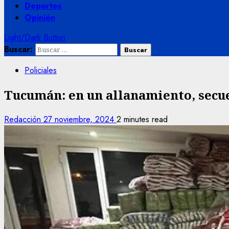
Deportes
Opinión
Light/Dark Button
Buscar:
Policiales
Tucumán: en un allanamiento, secue
Redacción
27 noviembre, 2024
2 minutes read